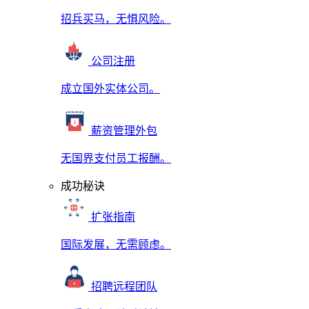
招兵买马，无惧风险。
公司注册
成立国外实体公司。
薪资管理外包
无国界支付员工报酬。
成功秘诀
扩张指南
国际发展，无需顾虑。
招聘远程团队