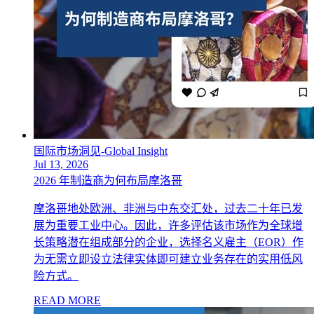
国际市场洞见-Global Insight
Jul 13, 2026
2026 年制造商为何布局摩洛哥
摩洛哥地处欧洲、非洲与中东交汇处，过去二十年已发
展为重要工业中心。因此，许多评估该市场作为全球增
长策略潜在组成部分的企业，选择名义雇主（EOR）作
为无需立即设立法律实体即可建立业务存在的实用低风
险方式。
READ MORE