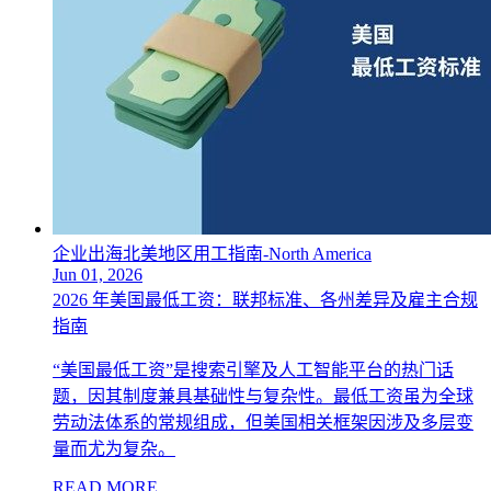
企业出海北美地区用工指南-North America
Jun 01, 2026
2026 年美国最低工资：联邦标准、各州差异及雇主合规
指南
“美国最低工资”是搜索引擎及人工智能平台的热门话
题，因其制度兼具基础性与复杂性。最低工资虽为全球
劳动法体系的常规组成，但美国相关框架因涉及多层变
量而尤为复杂。
READ MORE