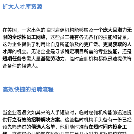
扩大人才库资源
在美国，一家出色的临时雇佣机构能够触及
一个庞大且潜力无
限的全球性员工网络
，这些员工拥有各式各样的技能和背景。
这为企业提供了利用比自身所能触及的
更广泛、更易获取的人
才库
的机会。无论企业是寻求
特定项目
所需的
专业技能
，还是
短期任务
急需大量
基础劳动力
，临时雇佣机构都能迅速提供符
合条件的候选人。
高效快捷的招聘流程
当企业遭遇突如其来的人手短缺时，临时雇佣机构能够迅速提
供
行之有效的招聘解决方案
。这些临时机构手头备有一份已经
预先筛选过的
候选人名单
，他们随时准备
在短时间内投身工