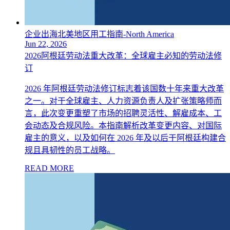
企业出海北美地区用工指南-North America
Jun 22, 2026
2026阿根廷劳动法重大改革：全球雇主必知的劳动法修
订
2026 年阿根廷劳动法修订标志着该国数十年来重大改革
之一。对于全球雇主、人力资源负责人及扩张策略师而
言，此次变更重塑了市场的招聘灵活性、解雇成本、工
会动态及合规风险。本指南解析改革变更内容、对国际
雇主的意义，以及如何在 2026 年及以后于阿根廷构建合
规且具韧性的员工战略。
READ MORE