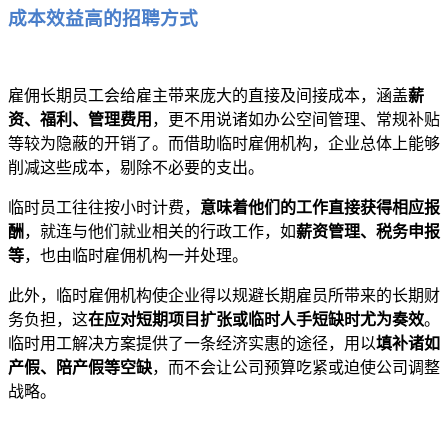
成本效益高的招聘方式
雇佣长期员工会给雇主带来庞大的直接及间接成本，涵盖
薪
资、福利、管理费用
，更不用说诸如办公空间管理、常规补贴
等较为隐蔽的开销了。而借助临时雇佣机构，企业总体上能够
削减这些成本，剔除不必要的支出。
临时员工往往按小时计费，
意味着他们的工作直接获得相应报
酬
，就连与他们就业相关的行政工作，如
薪资管理、税务申报
等
，也由临时雇佣机构一并处理。
此外，临时雇佣机构使企业得以规避长期雇员所带来的长期财
务负担，这
在应对短期项目扩张或临时人手短缺时尤为奏效
。
临时用工解决方案提供了一条经济实惠的途径，用以
填补诸如
产假、陪产假等空缺
，而不会让公司预算吃紧或迫使公司调整
战略。