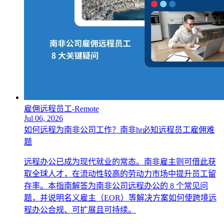
雇佣远程员工-Remote
Jul 06, 2026
如何远程为南非公司工作？南非hr必知远程员工雇佣难
题
远程办公已成为现代就业的常态。南非雇主则可借此获
取全球人才，在流动性较高的劳动力市场中提升员工留
存率。本指南解答为南非公司远程办公的 8 个常见问
题，并说明名义雇主（EOR）等解决方案如何使跨境远
程办公合规、可扩展且可持续。