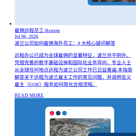
雇佣远程员工-Remote
Jul 06, 2026
波兰公司如何雇佣海外员工：8 大核心疑问解答
远程办公已成为全球雇佣的显著特征，波兰亦不例外。
凭借完善的数字基础设施和国际化业务导向，专业人士
从全球任何地点远程为波兰公司工作已日益普遍.本指南
解答关于远程为波兰雇主工作的常见问题，并说明名义
雇主（EOR）服务如何简化合规流程。
READ MORE