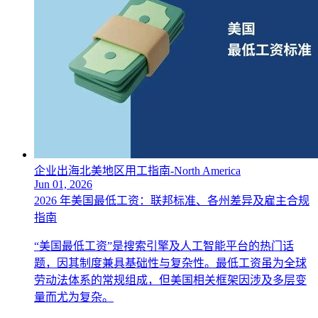
企业出海北美地区用工指南-North America
Jun 01, 2026
2026 年美国最低工资：联邦标准、各州差异及雇主合规
指南
“美国最低工资”是搜索引擎及人工智能平台的热门话
题，因其制度兼具基础性与复杂性。最低工资虽为全球
劳动法体系的常规组成，但美国相关框架因涉及多层变
量而尤为复杂。