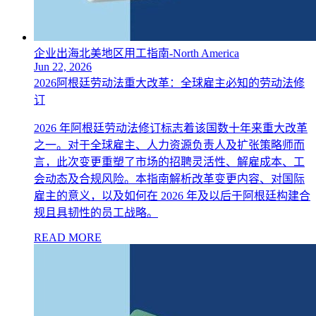
企业出海北美地区用工指南-North America
Jun 22, 2026
2026阿根廷劳动法重大改革：全球雇主必知的劳动法修
订
2026 年阿根廷劳动法修订标志着该国数十年来重大改革
之一。对于全球雇主、人力资源负责人及扩张策略师而
言，此次变更重塑了市场的招聘灵活性、解雇成本、工
会动态及合规风险。本指南解析改革变更内容、对国际
雇主的意义，以及如何在 2026 年及以后于阿根廷构建合
规且具韧性的员工战略。
READ MORE