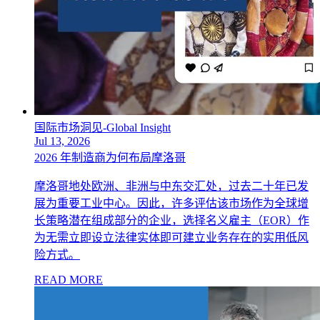
国际市场洞见-Global Insight
Jul 13, 2026
2026 年制造商为何布局摩洛哥
摩洛哥地处欧洲、非洲与中东交汇处，过去二十年已发
展为重要工业中心。因此，许多评估该市场作为全球增
长策略潜在组成部分的企业，选择名义雇主（EOR）作
为无需立即设立法律实体即可建立业务存在的实用低风
险方式。
READ MORE