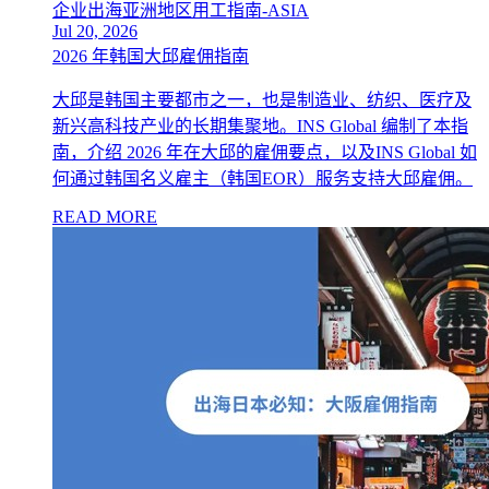
企业出海亚洲地区用工指南-ASIA
Jul 20, 2026
2026 年韩国大邱雇佣指南
大邱是韩国主要都市之一，也是制造业、纺织、医疗及
新兴高科技产业的长期集聚地。INS Global 编制了本指
南，介绍 2026 年在大邱的雇佣要点，以及INS Global 如
何通过韩国名义雇主（韩国EOR）服务支持大邱雇佣。
READ MORE