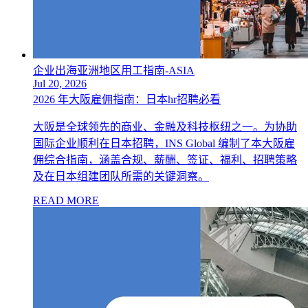
企业出海亚洲地区用工指南-ASIA
Jul 20, 2026
2026 年大阪雇佣指南：日本hr招聘必看
大阪是全球领先的商业、金融及科技枢纽之一。为协助
国际企业顺利在日本招聘，INS Global 编制了本大阪雇
佣综合指南，涵盖合规、薪酬、签证、福利、招聘策略
及在日本组建团队所需的关键洞察。
READ MORE