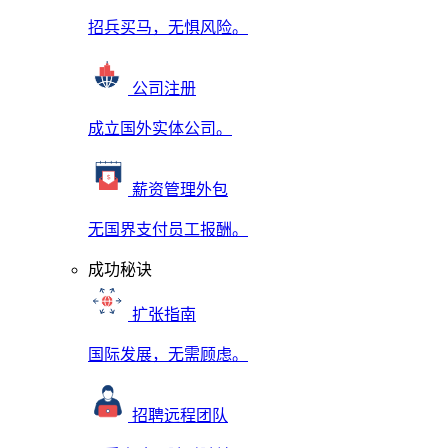
招兵买马，无惧风险。
公司注册
成立国外实体公司。
薪资管理外包
无国界支付员工报酬。
成功秘诀
扩张指南
国际发展，无需顾虑。
招聘远程团队