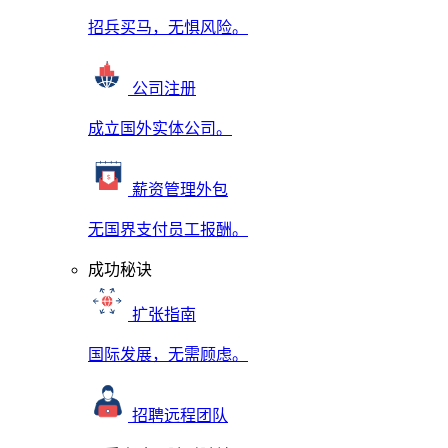
招兵买马，无惧风险。
公司注册
成立国外实体公司。
薪资管理外包
无国界支付员工报酬。
成功秘诀
扩张指南
国际发展，无需顾虑。
招聘远程团队