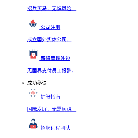
招兵买马，无惧风险。
公司注册
成立国外实体公司。
薪资管理外包
无国界支付员工报酬。
成功秘诀
扩张指南
国际发展，无需顾虑。
招聘远程团队