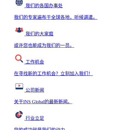
我们的各国办事处
我们的专家遍布于全球各地，听候调遣。
我们的大家庭
或许您也能成为我们的一员。
工作机会
在寻找新的工作机会？立刻加入我们！
公司新闻
关于INS Global的最新新闻。
行业立足
您的成功就是我们的动力。