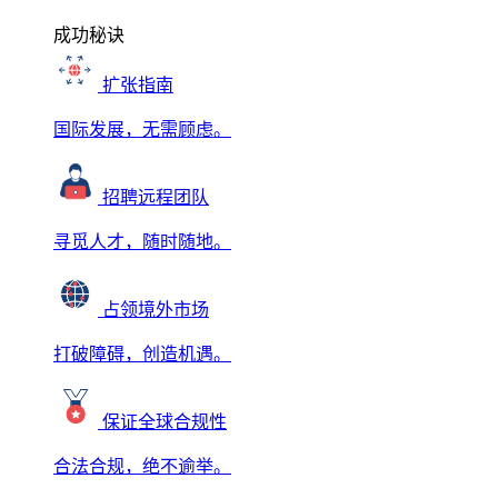
成功秘诀
扩张指南
国际发展，无需顾虑。
招聘远程团队
寻觅人才，随时随地。
占领境外市场
打破障碍，创造机遇。
保证全球合规性
合法合规，绝不逾举。