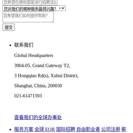
联系我们
Global Headquarters
3904-05, Grand Gateway T2,
3 Hongqiao Rd(s), Xuhui District,
Shanghai, China, 200030
021-61471593
查看我们的全球办事处
服务方案
全球 EOR
国际招聘
自由职业者
公司注册
薪