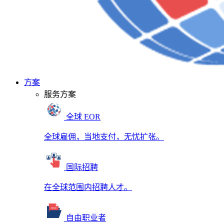
方案
服务方案
全球 EOR
全球雇佣，当地支付，无忧扩张。
国际招聘
在全球范围内招聘人才。
自由职业者