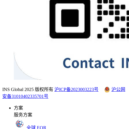
INS Global 2025 版权所有
沪ICP备2023003223号
沪公网
安备31010402335701号
方案
服务方案
全球 EOR