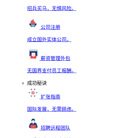
招兵买马，无惧风险。
公司注册
成立国外实体公司。
薪资管理外包
无国界支付员工报酬。
成功秘诀
扩张指南
国际发展，无需顾虑。
招聘远程团队