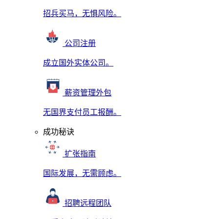
招兵买马，无惧风险。
公司注册
成立国外实体公司。
薪资管理外包
无国界支付员工报酬。
成功秘诀
扩张指南
国际发展，无需顾虑。
招聘远程团队