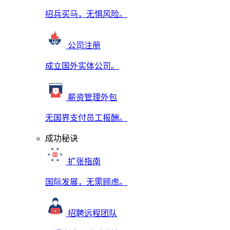
招兵买马，无惧风险。
公司注册
成立国外实体公司。
薪资管理外包
无国界支付员工报酬。
成功秘诀
扩张指南
国际发展，无需顾虑。
招聘远程团队