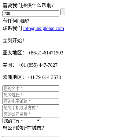
需要我们提供什么帮助?
有任何问题?
联系我们
info@ins-global.com
立刻开始！
亚太地区： +86-21-61471593
美国： +01 (855) 447-7827
欧洲地区：+41 79-614-3578
您公司的所在城市？