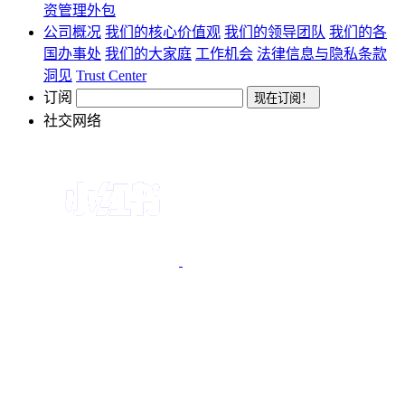
资管理外包
公司概况
我们的核心价值观
我们的领导团队
我们的各
国办事处
我们的大家庭
工作机会
法律信息与隐私条款
洞见
Trust Center
订阅
社交网络