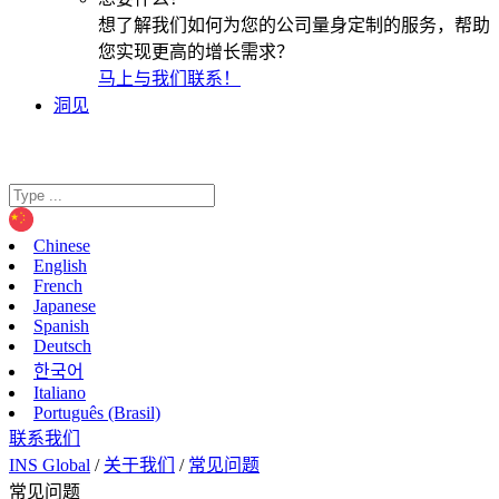
想了解我们如何为您的公司量身定制的服务，帮助
您实现更高的增长需求？
马上与我们联系！
洞见
Chinese
English
French
Japanese
Spanish
Deutsch
한국어
Italiano
Português (Brasil)
联系我们
INS Global
/
关于我们
/
常见问题
常见问题