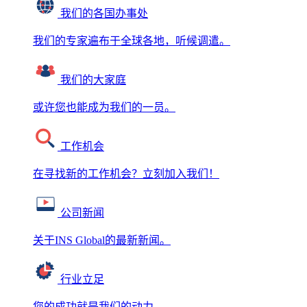
我们的各国办事处
我们的专家遍布于全球各地，听候调遣。
我们的大家庭
或许您也能成为我们的一员。
工作机会
在寻找新的工作机会？立刻加入我们！
公司新闻
关于INS Global的最新新闻。
行业立足
您的成功就是我们的动力。