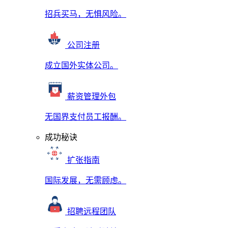
招兵买马，无惧风险。
公司注册
成立国外实体公司。
薪资管理外包
无国界支付员工报酬。
成功秘诀
扩张指南
国际发展，无需顾虑。
招聘远程团队