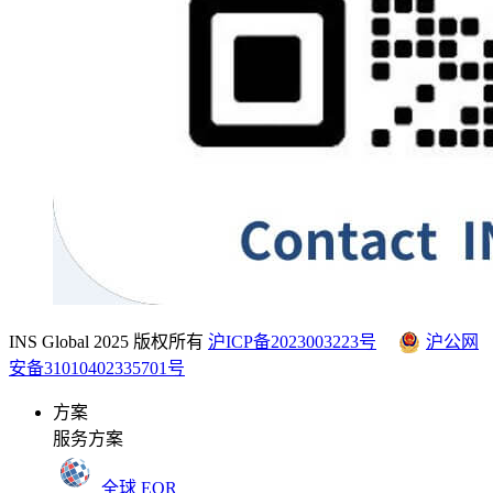
INS Global 2025 版权所有
沪ICP备2023003223号
沪公网
安备31010402335701号
方案
服务方案
全球 EOR