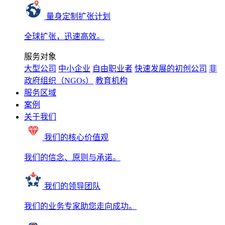
量身定制扩张计划
全球扩张，迅速高效。
服务对象
大型公司
中小企业
自由职业者
快速发展的初创公司
非
政府组织（NGOs）
教育机构
服务区域
案例
关于我们
我们的核心价值观
我们的信念、原则与承诺。
我们的领导团队
我们的业务专家助您走向成功。