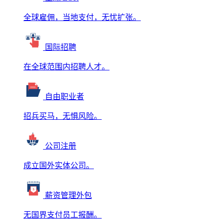
全球雇佣，当地支付，无忧扩张。
国际招聘
在全球范围内招聘人才。
自由职业者
招兵买马，无惧风险。
公司注册
成立国外实体公司。
薪资管理外包
无国界支付员工报酬。