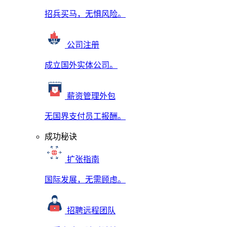
招兵买马，无惧风险。
公司注册
成立国外实体公司。
薪资管理外包
无国界支付员工报酬。
成功秘诀
扩张指南
国际发展，无需顾虑。
招聘远程团队