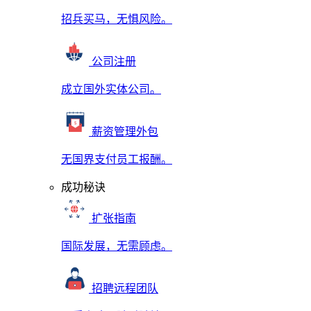
招兵买马，无惧风险。
公司注册
成立国外实体公司。
薪资管理外包
无国界支付员工报酬。
成功秘诀
扩张指南
国际发展，无需顾虑。
招聘远程团队