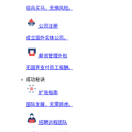
招兵买马，无惧风险。
公司注册
成立国外实体公司。
薪资管理外包
无国界支付员工报酬。
成功秘诀
扩张指南
国际发展，无需顾虑。
招聘远程团队