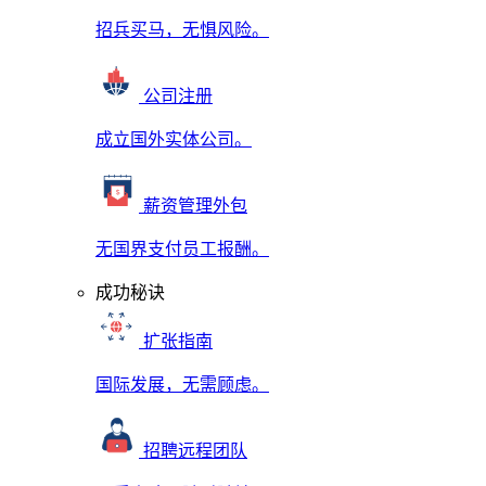
招兵买马，无惧风险。
公司注册
成立国外实体公司。
薪资管理外包
无国界支付员工报酬。
成功秘诀
扩张指南
国际发展，无需顾虑。
招聘远程团队